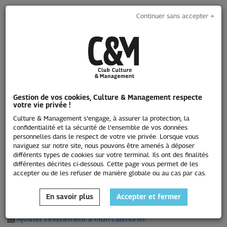
Continuer sans accepter →
Toggle
navigati
Saison 2021-2022
Gestion de vos cookies, Culture & Management respecte
Cycle Culture, bien essentiel 2/3 :
votre vie privée !
Lieux culturels : quels nouveaux
Culture & Management s'engage, à assurer la protection, la
confidentialité et la sécurité de l'ensemble de vos données
dispositifs pour inclure les
personnelles dans le respect de votre vie privée. Lorsque vous
naviguez sur notre site, nous pouvons être amenés à déposer
publics en situation de handicap
différents types de cookies sur votre terminal. Ils ont des finalités
?
différentes décrites ci-dessous. Cette page vous permet de les
accepter ou de les refuser de manière globale ou au cas par cas.
mercredi 09 février 2022 à 19:00
En savoir plus
Accepter et fermer
Ajouter l'événement à mon calendrier