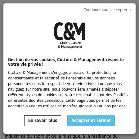
Continuer sans accepter →
Toggle
navigati
Nouvelle saison 2025/2026 !
Le 02/09/2025
Gestion de vos cookies, Culture & Management respecte
votre vie privée !
Le Club est heureux de vous dévoiler sa nouvelle saison !
Culture & Management s'engage, à assurer la protection, la
Fondé en 2000 par des professionnels désireux de faire
confidentialité et la sécurité de l'ensemble de vos données
réseau, réfléchir ensemble à leurs enjeux et favoriser les
personnelles dans le respect de votre vie privée. Lorsque vous
connexions entre les différents “mondes” culturels, le Club
naviguez sur notre site, nous pouvons être amenés à déposer
différents types de cookies sur votre terminal. Ils ont des finalités
Culture & Management vous propose pour cette nouvelle
différentes décrites ci-dessous. Cette page vous permet de les
saison d’explorer les coulisses de certains métiers à travers
accepter ou de les refuser de manière globale ou au cas par cas.
deux formats appréciés par nos membres : des grands
entretiens avec un profil expert, et des moments conviviaux
dédiés aux échanges entre professionnels.
En savoir plus
Accepter et fermer
De la création d’offres hybrides aux croisements des
industries du sport et de la musique, à la résilience du