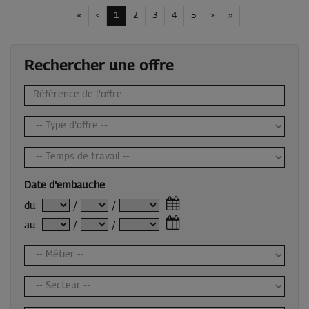
«
<
1
2
3
4
5
>
»
Rechercher une offre
Date d'embauche
du
/
/
au
/
/