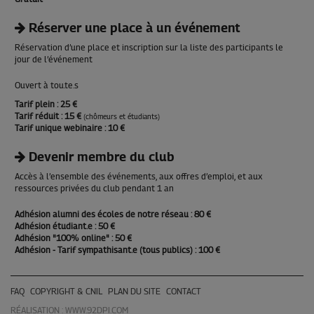
Réserver une place à un événement
Réservation d’une place et inscription sur la liste des participants le
jour de l’événement
Ouvert à tou.te.s
Tarif plein
: 25 €
Tarif réduit
: 15 €
(chômeurs et étudiants)
Tarif unique webinaire
: 10 €
Devenir membre du club
Accès à l’ensemble des événements, aux offres d’emploi, et aux
ressources privées du club pendant 1 an
Adhésion alumni des écoles de notre réseau
: 80 €
Adhésion étudiant.e
: 50 €
Adhésion "100% online"
: 50 €
Adhésion - Tarif sympathisant.e (tous publics)
: 100 €
FAQ
COPYRIGHT & CNIL
PLAN DU SITE
CONTACT
RÉALISATION :
WWW.92DPI.COM