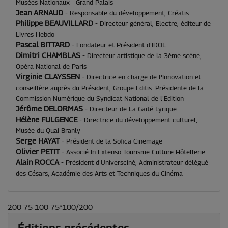
Musées Nationaux - Grand Palais
Jean ARNAUD
-
Responsable du développement, Créatis
Philippe BEAUVILLARD
-
Directeur général, Electre, éditeur de
Livres Hebdo
Pascal BITTARD
-
Fondateur et Président d'IDOL
Dimitri CHAMBLAS
-
Directeur artistique de la 3ème scène,
Opéra National de Paris
Virginie CLAYSSEN
-
Directrice en charge de l'Innovation et
conseillère auprès du Président, Groupe Editis. Présidente de la
Commission Numérique du Syndicat National de l'Edition
Jérôme DELORMAS
-
Directeur de La Gaité Lyrique
Hélène FULGENCE
-
Directrice du développement culturel,
Musée du Quai Branly
Serge HAYAT
-
Président de la Sofica Cinemage
Olivier PETIT
-
Associé In Extenso Tourisme Culture Hôtellerie
Alain ROCCA
-
Président d'Universciné, Administrateur délégué
des Césars, Académie des Arts et Techniques du Cinéma
200 75 100 75*100/200