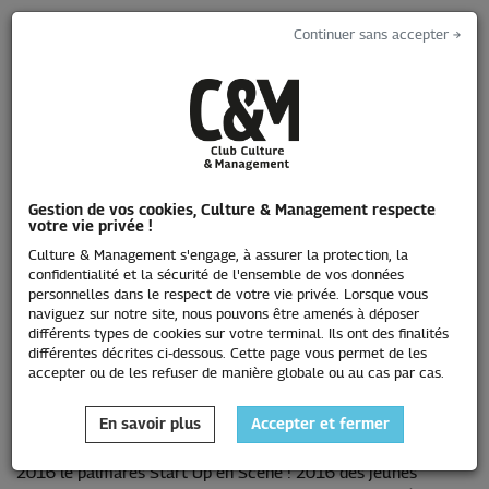
Continuer sans accepter →
Toggle
navigati
Gestion de vos cookies, Culture & Management respecte
votre vie privée !
Le Prix Innovation
Culture & Management s'engage, à assurer la protection, la
confidentialité et la sécurité de l'ensemble de vos données
personnelles dans le respect de votre vie privée. Lorsque vous
naviguez sur notre site, nous pouvons être amenés à déposer
Édition 2016
différents types de cookies sur votre terminal. Ils ont des finalités
différentes décrites ci-dessous. Cette page vous permet de les
accepter ou de les refuser de manière globale ou au cas par cas.
En savoir plus
Accepter et fermer
Le Club Culture et Management a révélé mercredi 29 juin
2016 le palmarès Start Up en Scène ! 2016 des jeunes