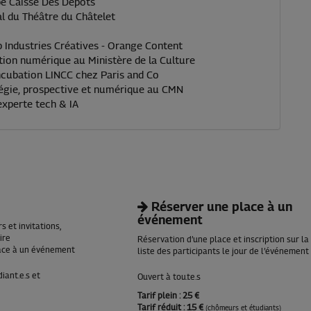
pe Caisse Des Dépôts
 du Théâtre du Châtelet
 Industries Créatives - Orange Content
ion numérique au ‎Ministère de la Culture
cubation LINCC chez Paris and Co
égie, prospective et numérique au ‎CMN
experte tech & IA
Réserver une place à un
événement
 et invitations,
aire
Réservation d’une place et inscription sur la
lace à un événement
liste des participants le jour de l’événement
diant.e.s et
Ouvert à tou.te.s
Tarif plein
: 25 €
Tarif réduit
: 15 €
(chômeurs et étudiants)