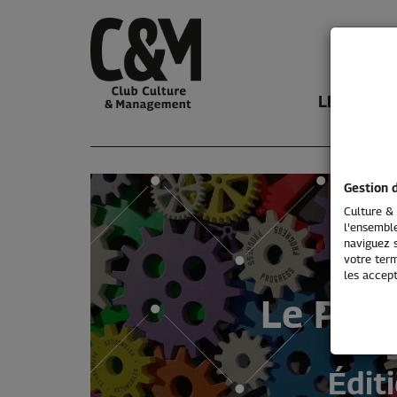
LE CLUB
Gestion 
Culture & 
l'ensemble
naviguez s
votre term
les accept
Le Prix
Édit