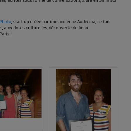
es, écrites sous forme de conversations, à lire en 3min sur
 Photo
, start up créée par une ancienne Audencia, se fait
, anecdotes culturelles, découverte de lieux
Paris !