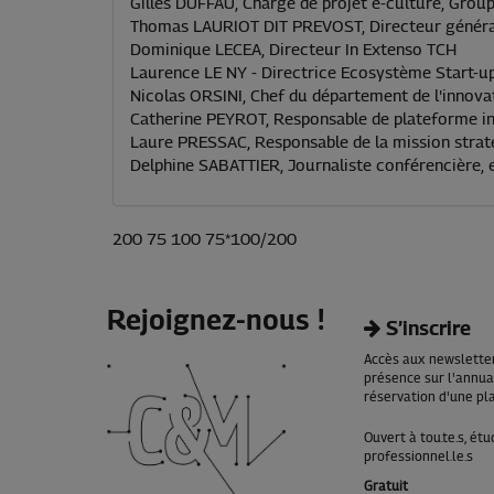
Gilles DUFFAU, Chargé de projet e-culture, Grou
Thomas LAURIOT DIT PREVOST, Directeur général
Dominique LECEA, Directeur In Extenso TCH
Laurence LE NY - Directrice Ecosystème Start-up
Nicolas ORSINI, Chef du département de l'innovat
Catherine PEYROT, Responsable de plateforme in
Laure PRESSAC, Responsable de la mission strat
Delphine SABATTIER, Journaliste conférencière, 
200 75 100 75*100/200
Rejoignez-nous !
S’inscrire
Accès aux newsletters
présence sur l'annu
réservation d'une p
Ouvert à tou.te.s, étu
professionnel.le.s
Gratuit