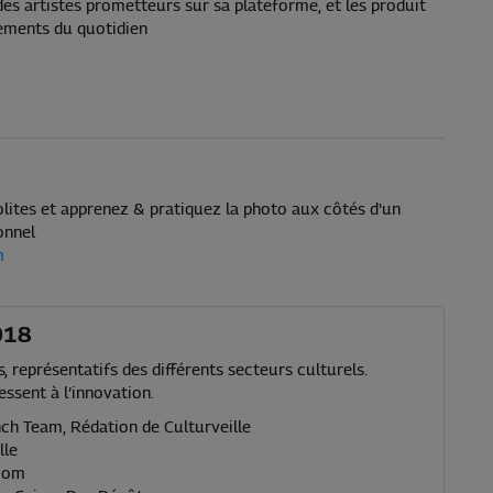
es artistes prometteurs sur sa plateforme, et les produit
ements du quotidien
olites et apprenez & pratiquez la photo aux côtés d'un
onnel
m
018
 représentatifs des différents secteurs culturels.
essent à l’innovation.
ch Team, Rédation de Culturveille
lle
.com