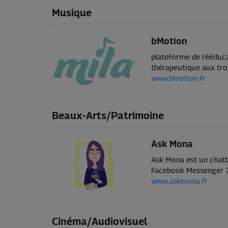
Musique
bMotion
plateforme de rééduc
thérapeutique aux tro
www.bmotion.fr
Beaux-Arts/Patrimoine
Ask Mona
Ask Mona est un chatbo
Facebook Messenger 7
www.askmona.fr
Cinéma/Audiovisuel