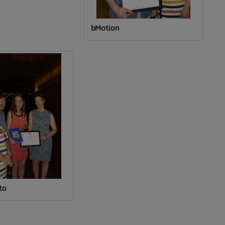
bMotion
to