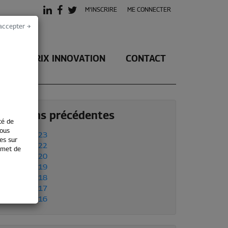
M'INSCRIRE
ME CONNECTER
accepter →
LE PRIX INNOVATION
CONTACT
Éditions précédentes
té de
vous
Édition 2023
es sur
Édition 2022
ermet de
Édition 2020
Édition 2019
Édition 2018
Édition 2017
Édition 2016