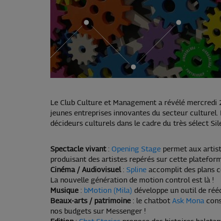
Le Club Culture et Management a révélé mercredi 2
jeunes entreprises innovantes du secteur culturel.
décideurs culturels dans le cadre du très sélect Sil
Spectacle vivant
:
Opening Stage
permet aux artist
produisant des artistes repérés sur cette plateform
Cinéma / Audiovisuel
:
Spline
accomplit des plans c
La nouvelle génération de motion control est là !
Musique
:
bMotion (Mila)
développe un outil de réé
Beaux-arts / patrimoine
: le chatbot
Ask Mona
conse
nos budgets sur Messenger !