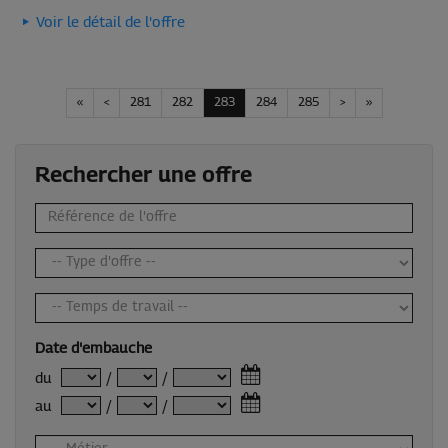
Voir le détail de l'offre
«
<
281
282
283
284
285
>
»
Rechercher une offre
Date d'embauche
du
/
/
au
/
/