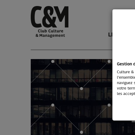
LE CLUB
Gestion 
Culture & 
l'ensemble
naviguez s
votre term
les accept
L'