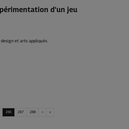
périmentation d'un jeu
 design et arts appliqués
286
287
288
>
»