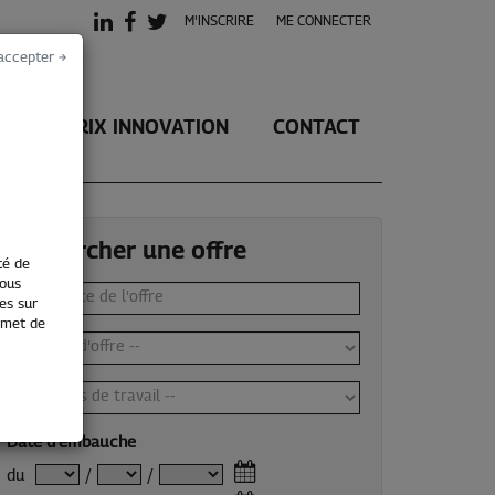
M'INSCRIRE
ME CONNECTER
accepter →
LE PRIX INNOVATION
CONTACT
Rechercher une offre
té de
vous
es sur
ermet de
Date d'embauche
du
/
/