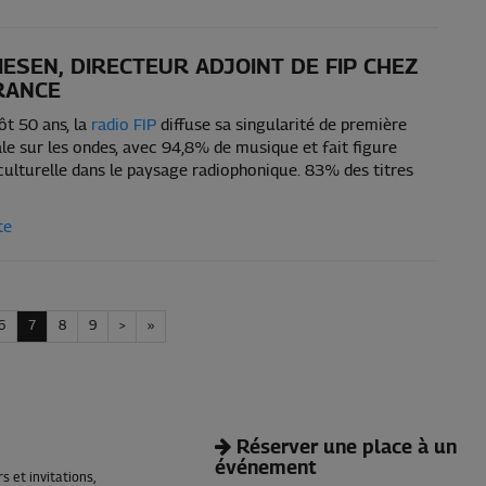
IESEN, DIRECTEUR ADJOINT DE FIP CHEZ
RANCE
ôt 50 ans, la
radio FIP
diffuse sa singularité de première
le sur les ondes, avec 94,8% de musique et fait figure
culturelle dans le paysage radiophonique. 83% des titres
te
6
7
8
9
>
»
Réserver une place à un
événement
 et invitations,