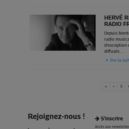
HERVÉ R
RADIO F
Depuis bient
radio musica
d’exception 
diffusés ...
lire la sui
«
<
5
Rejoignez-nous !
S’inscrire
Accès aux newsletters