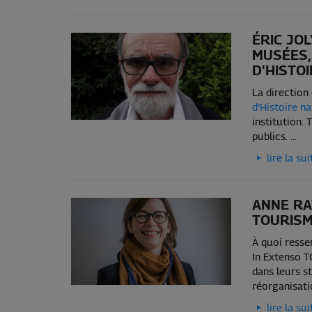
ÉRIC JO
MUSÉES,
D'HISTO
La direction
d'Histoire na
institution. 
publics. ...
lire la sui
ANNE RA
TOURISM
À quoi resse
In Extenso T
dans leurs st
réorganisati
lire la sui