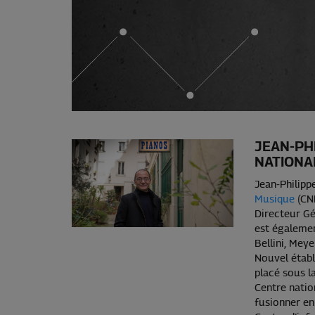
JEAN-PH
NATIONA
Jean-Philipp
Musique
(CNM
Directeur Gén
est égalemen
Bellini, Meye
Nouvel établ
placé sous la
Centre natio
fusionner en