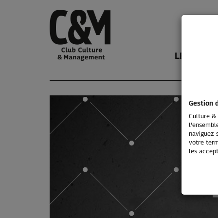
LE CLUB
Gestion 
Culture & 
l'ensemble
naviguez s
votre term
les accept
Int