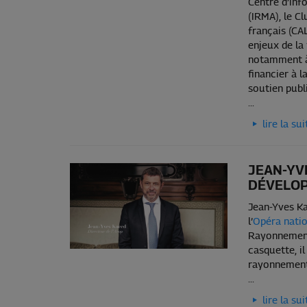
Centre d’inf
(IRMA), le C
français (CAL
enjeux de la
notamment à 
financier à l
soutien publi
...
lire la sui
JEAN-YV
DÉVELOP
Jean-Yves K
l’
Opéra natio
Rayonnement 
casquette, i
rayonnement 
...
lire la sui