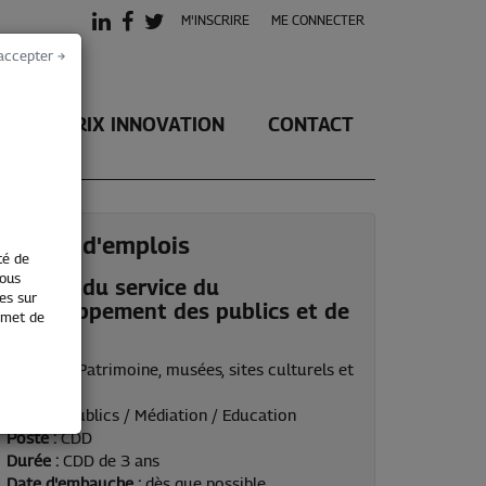
M'INSCRIRE
ME CONNECTER
accepter →
LE PRIX INNOVATION
CONTACT
Offres d'emplois
té de
vous
chef.fe du service du
es sur
développement des publics et de
ermet de
l'EAC
Secteur :
Patrimoine, musées, sites culturels et
de loisirs
Métier :
Publics / Médiation / Education
Poste :
CDD
Durée :
CDD de 3 ans
Date d'embauche :
dès que possible