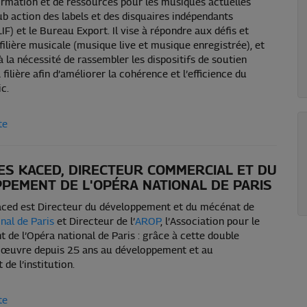
ormation et de ressources pour les musiques actuelles
lub action des labels et des disquaires indépendants
IF) et le Bureau Export. Il vise à répondre aux défis et
 filière musicale (musique live et musique enregistrée), et
la nécessité de rassembler les dispositifs de soutien
a filière afin d’améliorer la cohérence et l’efficience du
c.
te
ES KACED, DIRECTEUR COMMERCIAL ET DU
PEMENT DE L'OPÉRA NATIONAL DE PARIS
aced est Directeur du développement et du mécénat de
nal de Paris
et Directeur de l’
AROP
, l’Association pour le
de l’Opéra national de Paris : grâce à cette double
l œuvre depuis 25 ans au développement et au
de l’institution.
te